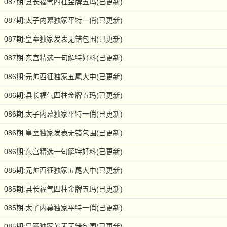
087期:县长福气四柱金牌五玛(已更新)
087期:太子内幕独家平特一俏(已更新)
087期:皇室独家发表无错包围(已更新)
087期:东宫精选一句解特好料(已更新)
086期:元帅西征独家五尾大中(已更新)
086期:县长福气四柱金牌五玛(已更新)
086期:太子内幕独家平特一俏(已更新)
086期:皇室独家发表无错包围(已更新)
086期:东宫精选一句解特好料(已更新)
085期:元帅西征独家五尾大中(已更新)
085期:县长福气四柱金牌五玛(已更新)
085期:太子内幕独家平特一俏(已更新)
085期:皇室独家发表无错包围(已更新)