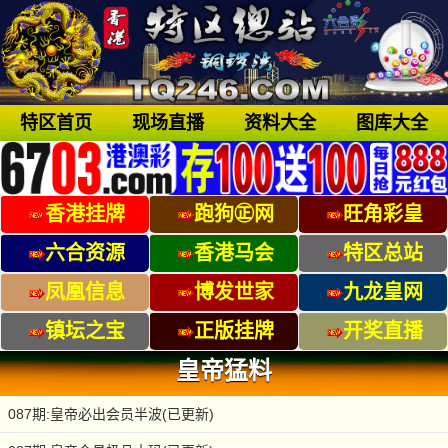
特区首页
现场直播
资料大全
图库大全
香港挂牌
跑狗㊣网
旺角彩皇
六合资源
香港马会
特区总站
凤凰信息
博发世家
九龙皇网
镇坛之宝
正版挂牌
开奖直播
皇帝猛料
087期:皇帝必出会员半波(已更新)