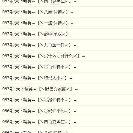
087期:天下精英←【↘四肖克黑庄↙】→
087期:天下精英←【↘八碼:仲特↙】→
087期:天下精英←【↘一波:仲特↙】→
087期:天下精英←【↘必中:单双↙】
087期:天下精英←【↘九肖至一肖↙】→
087期:天下精英←【↘买什么◇开什么↙】→
087期:天下精英←【↘①肖仲特平↙】→
087期:天下精英←【↘特玛大小↙】→
087期: 天下精英←【↘野兽☆家禽↙】→
087期:天下精英←【↘①尾仲特平↙】→
086期:天下精英←【↘①码仲平码↙】→
086期:天下精英←【↘四肖克黑庄↙】→
086期:天下精英←【↘八碼:仲特↙】→