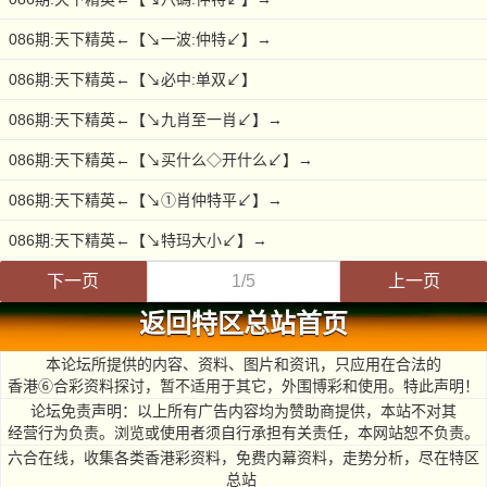
086期:天下精英←【↘一波:仲特↙】→
086期:天下精英←【↘必中:单双↙】
086期:天下精英←【↘九肖至一肖↙】→
086期:天下精英←【↘买什么◇开什么↙】→
086期:天下精英←【↘①肖仲特平↙】→
086期:天下精英←【↘特玛大小↙】→
下一页
1/5
上一页
返回特区总站首页
本论坛所提供的内容、资料、图片和资讯，只应用在合法的
香港⑥合彩资料探讨，暂不适用于其它，外围博彩和使用。特此声明！
论坛免责声明：以上所有广告内容均为赞助商提供，本站不对其
经营行为负责。浏览或使用者须自行承担有关责任，本网站恕不负责。
六合在线，收集各类香港彩资料，免费内幕资料，走势分析，尽在特区
总站