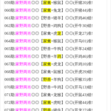
059期:
家野两肖
◎◎【
家禽
+猴鼠】◎◎(开猪20)准!
060期:
家野两肖
◎◎【
家禽
+兔龙】◎◎(开猪44)准!
061期:
家野两肖
◎◎【野兽+猪羊】◎◎(开鸡46)错!
062期:
家野两肖
◎◎【野兽+鸡狗】◎◎(开牛30)错!
063期:
家野两肖
◎◎【家禽+虎
龙
】◎◎(开龙27)准!
064期:
家野两肖
◎◎【
家禽
+猴鼠】◎◎(开马01)准!
065期:
家野两肖
◎◎【野兽+牛狗】◎◎(开羊24)错!
066期:
家野两肖
◎◎【野兽+羊
鸡
】◎◎(开鸡46)准!
067期:
家野两肖
◎◎【
家禽
+虎龙】◎◎(开鸡10)准!
068期:
家野两肖
◎◎【家禽+鼠猴】◎◎(开虎29)错!
069期:
家野两肖
◎◎【
野兽
+羊狗】◎◎(开猴35)准!
070期:
家野两肖
◎◎【野兽+牛鸡】◎◎(开马13)错!
071期:
家野两肖
◎◎【家禽+龙猴】◎◎(开鼠43)错!
072期:
家野两肖
◎◎【
家禽
+虎蛇】◎◎(开猪44)准!
073期:
家野两肖
◎◎【
野兽
+猪牛】◎◎(开龙27)准!