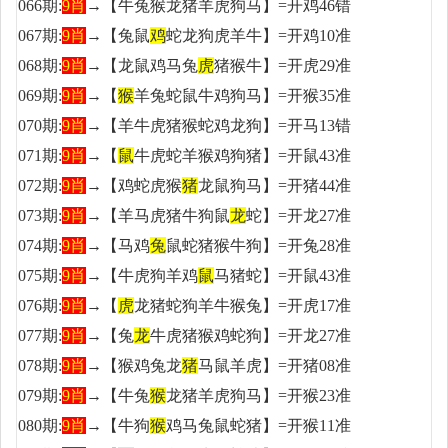
066期:
9肖
→【牛兔猴龙猪羊虎狗马】=开鸡46错
067期:
9肖
→【兔鼠
鸡
蛇龙狗虎羊牛】=开鸡10准
068期:
9肖
→【龙鼠鸡马兔
虎
猪猴牛】=开虎29准
069期:
9肖
→【
猴
羊兔蛇鼠牛鸡狗马】=开猴35准
070期:
9肖
→【羊牛虎猪猴蛇鸡龙狗】=开马13错
071期:
9肖
→【
鼠
牛虎蛇羊猴鸡狗猪】=开鼠43准
072期:
9肖
→【鸡蛇虎猴
猪
龙鼠狗马】=开猪44准
073期:
9肖
→【羊马虎猪牛狗鼠
龙
蛇】=开龙27准
074期:
9肖
→【马鸡
兔
鼠蛇猪猴牛狗】=开兔28准
075期:
9肖
→【牛虎狗羊鸡
鼠
马猪蛇】=开鼠43准
076期:
9肖
→【
虎
龙猪蛇狗羊牛猴兔】=开虎17准
077期:
9肖
→【兔
龙
牛虎猪猴鸡蛇狗】=开龙27准
078期:
9肖
→【猴鸡兔龙
猪
马鼠羊虎】=开猪08准
079期:
9肖
→【牛兔
猴
龙猪羊虎狗马】=开猴23准
080期:
9肖
→【牛狗
猴
鸡马兔鼠蛇猪】=开猴11准