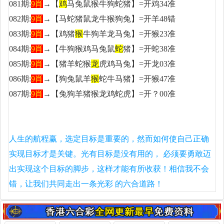
081期:
9肖
→【
鸡
马兔鼠猴牛狗蛇猪】=开鸡34准
082期:
9肖
→【马蛇猪鼠龙牛猴狗兔】=开羊48错
083期:
9肖
→【鸡猪
猴
牛狗羊龙马兔】=开猴23准
084期:
9肖
→【牛狗猴鸡马兔鼠
蛇
猪】=开蛇38准
085期:
9肖
→【猪羊蛇猴
龙
虎鸡马兔】=开龙03准
086期:
9肖
→【狗兔鼠羊
猴
蛇牛马猪】=开猴47准
087期:
9肖
→【兔狗羊猪猴龙鸡蛇虎】=开？00准
人生的航程赢，选定目标是重要的，然而如何使自己正确
实现目标才是关键。光有目标是没有用的， 必须要勇敢迈
出实现这个目标的脚步，这样才能有所收获！相信我不会
错，让我们共同走出一条光彩 的六合道路！