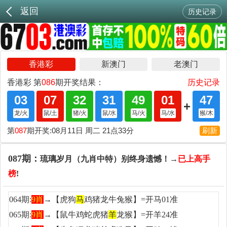
返回
历史记录
087期：
琉璃岁月（九肖中特）别终身遗憾！→
已上高手
榜
!
064期:
9肖
→【虎狗
马
鸡猪龙牛兔猴】=开马01准
065期:
9肖
→【鼠牛鸡蛇虎猪
羊
龙猴】=开羊24准